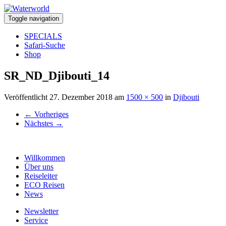
Toggle navigation
SPECIALS
Safari-Suche
Shop
SR_ND_Djibouti_14
Veröffentlicht
27. Dezember 2018
am
1500 × 500
in
Djibouti
←
Vorheriges
Nächstes
→
Willkommen
Über uns
Reiseleiter
ECO Reisen
News
Newsletter
Service