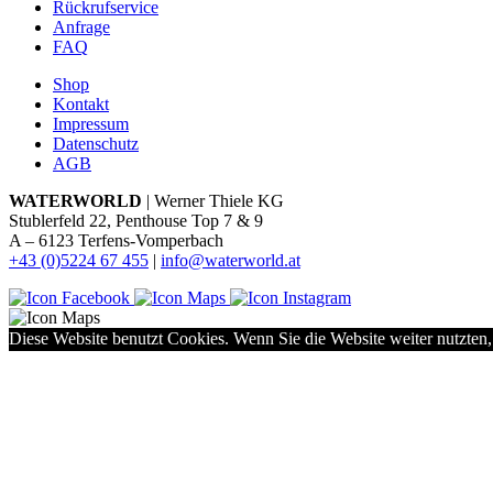
Rückrufservice
Anfrage
FAQ
Shop
Kontakt
Impressum
Datenschutz
AGB
WATERWORLD
| Werner Thiele KG
Stublerfeld 22, Penthouse Top 7 & 9
A – 6123 Terfens-Vomperbach
+43 (0)5224 67 455
|
info@waterworld.at
Diese Website benutzt Cookies. Wenn Sie die Website weiter nutzten,