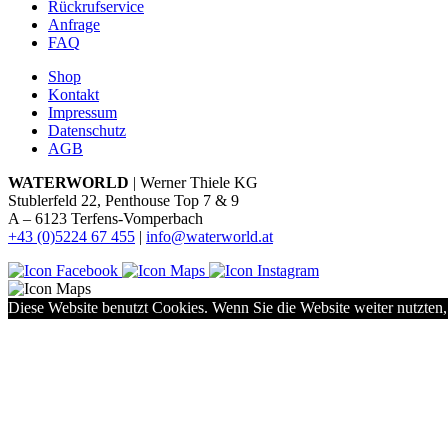
Rückrufservice
Anfrage
FAQ
Shop
Kontakt
Impressum
Datenschutz
AGB
WATERWORLD
| Werner Thiele KG
Stublerfeld 22, Penthouse Top 7 & 9
A – 6123 Terfens-Vomperbach
+43 (0)5224 67 455
|
info@waterworld.at
Diese Website benutzt Cookies. Wenn Sie die Website weiter nutzten,