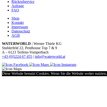
Rückrufservice
Anfrage
FAQ
Shop
Kontakt
Impressum
Datenschutz
AGB
WATERWORLD
| Werner Thiele KG
Stublerfeld 22, Penthouse Top 7 & 9
A – 6123 Terfens-Vomperbach
+43 (0)5224 67 455
|
info@waterworld.at
Diese Website benutzt Cookies. Wenn Sie die Website weiter nutzten,