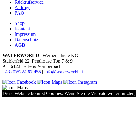
Rückrufservice
Anfrage
FAQ
Shop
Kontakt
Impressum
Datenschutz
AGB
WATERWORLD
| Werner Thiele KG
Stublerfeld 22, Penthouse Top 7 & 9
A – 6123 Terfens-Vomperbach
+43 (0)5224 67 455
|
info@waterworld.at
Diese Website benutzt Cookies. Wenn Sie die Website weiter nutzten,