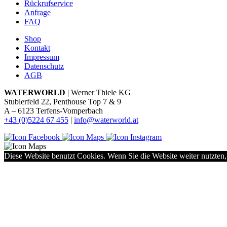
Rückrufservice
Anfrage
FAQ
Shop
Kontakt
Impressum
Datenschutz
AGB
WATERWORLD
| Werner Thiele KG
Stublerfeld 22, Penthouse Top 7 & 9
A – 6123 Terfens-Vomperbach
+43 (0)5224 67 455
|
info@waterworld.at
Diese Website benutzt Cookies. Wenn Sie die Website weiter nutzten,