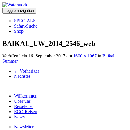
Toggle navigation
SPECIALS
Safari-Suche
Shop
BAIKAL_UW_2014_2546_web
Veröffentlicht
16. September 2017
am
1600 × 1067
in
Baikal
Summer
←
Vorheriges
Nächstes
→
Willkommen
Über uns
Reiseleiter
ECO Reisen
News
Newsletter