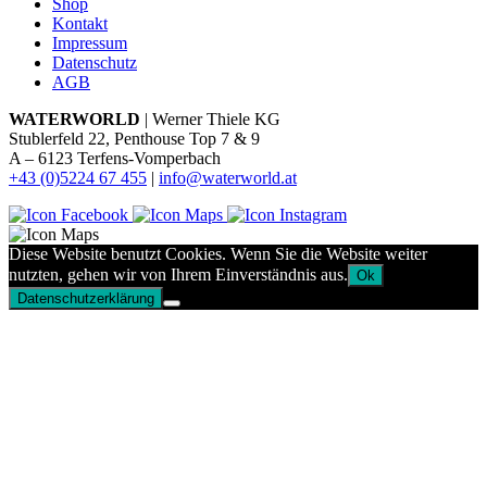
Shop
Kontakt
Impressum
Datenschutz
AGB
WATERWORLD
| Werner Thiele KG
Stublerfeld 22, Penthouse Top 7 & 9
A – 6123 Terfens-Vomperbach
+43 (0)5224 67 455
|
info@waterworld.at
Diese Website benutzt Cookies. Wenn Sie die Website weiter
nutzten, gehen wir von Ihrem Einverständnis aus.
Ok
Datenschutzerklärung