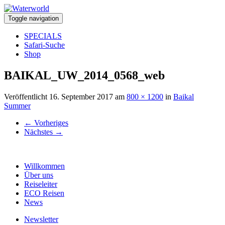
Toggle navigation
SPECIALS
Safari-Suche
Shop
BAIKAL_UW_2014_0568_web
Veröffentlicht
16. September 2017
am
800 × 1200
in
Baikal
Summer
←
Vorheriges
Nächstes
→
Willkommen
Über uns
Reiseleiter
ECO Reisen
News
Newsletter