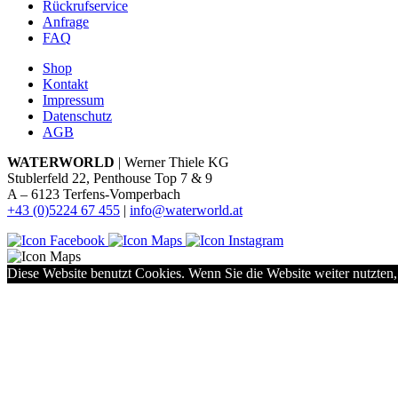
Rückrufservice
Anfrage
FAQ
Shop
Kontakt
Impressum
Datenschutz
AGB
WATERWORLD
| Werner Thiele KG
Stublerfeld 22, Penthouse Top 7 & 9
A – 6123 Terfens-Vomperbach
+43 (0)5224 67 455
|
info@waterworld.at
Diese Website benutzt Cookies. Wenn Sie die Website weiter nutzten,