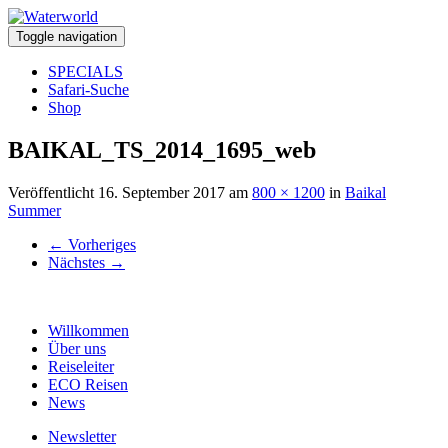
Toggle navigation
SPECIALS
Safari-Suche
Shop
BAIKAL_TS_2014_1695_web
Veröffentlicht
16. September 2017
am
800 × 1200
in
Baikal
Summer
←
Vorheriges
Nächstes
→
Willkommen
Über uns
Reiseleiter
ECO Reisen
News
Newsletter