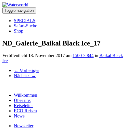
Toggle navigation
SPECIALS
Safari-Suche
Shop
ND_Galerie_Baikal Black Ice_17
Veröffentlicht
18. November 2017
am
1500 × 844
in
Baikal Black
Ice
←
Vorheriges
Nächstes
→
Willkommen
Über uns
Reiseleiter
ECO Reisen
News
Newsletter