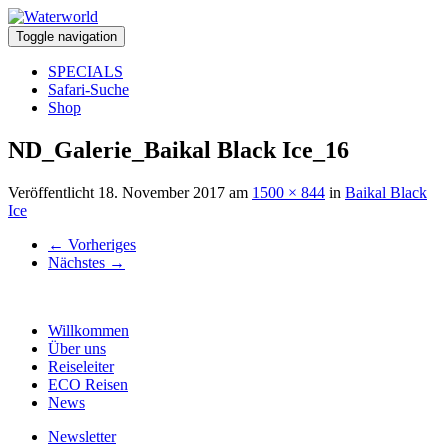
Toggle navigation
SPECIALS
Safari-Suche
Shop
ND_Galerie_Baikal Black Ice_16
Veröffentlicht
18. November 2017
am
1500 × 844
in
Baikal Black
Ice
←
Vorheriges
Nächstes
→
Willkommen
Über uns
Reiseleiter
ECO Reisen
News
Newsletter