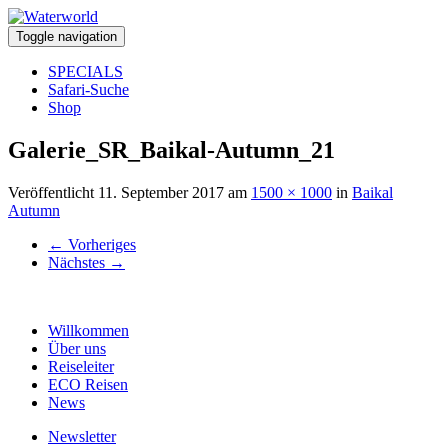
Toggle navigation
SPECIALS
Safari-Suche
Shop
Galerie_SR_Baikal-Autumn_21
Veröffentlicht
11. September 2017
am
1500 × 1000
in
Baikal
Autumn
←
Vorheriges
Nächstes
→
Willkommen
Über uns
Reiseleiter
ECO Reisen
News
Newsletter