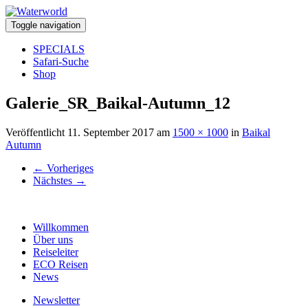
Toggle navigation
SPECIALS
Safari-Suche
Shop
Galerie_SR_Baikal-Autumn_12
Veröffentlicht
11. September 2017
am
1500 × 1000
in
Baikal
Autumn
←
Vorheriges
Nächstes
→
Willkommen
Über uns
Reiseleiter
ECO Reisen
News
Newsletter