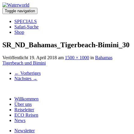
Toggle navigation
SPECIALS
Safari-Suche
Shop
SR_ND_Bahamas_Tigerbeach-Bimini_30
Veröffentlicht
19. April 2018
am
1500 × 1000
in
Bahamas
Tigerbeach und Bimini
←
Vorheriges
Nächstes
→
Willkommen
Über uns
Reiseleiter
ECO Reisen
News
Newsletter