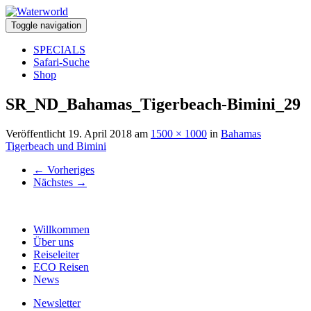
Toggle navigation
SPECIALS
Safari-Suche
Shop
SR_ND_Bahamas_Tigerbeach-Bimini_29
Veröffentlicht
19. April 2018
am
1500 × 1000
in
Bahamas
Tigerbeach und Bimini
←
Vorheriges
Nächstes
→
Willkommen
Über uns
Reiseleiter
ECO Reisen
News
Newsletter