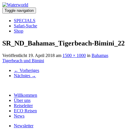
Toggle navigation
SPECIALS
Safari-Suche
Shop
SR_ND_Bahamas_Tigerbeach-Bimini_22
Veröffentlicht
19. April 2018
am
1500 × 1000
in
Bahamas
Tigerbeach und Bimini
←
Vorheriges
Nächstes
→
Willkommen
Über uns
Reiseleiter
ECO Reisen
News
Newsletter