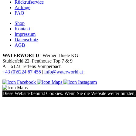
Rückrufservice
Anfrage
FAQ
Shop
Kontakt
Impressum
Datenschutz
AGB
WATERWORLD
| Werner Thiele KG
Stublerfeld 22, Penthouse Top 7 & 9
A – 6123 Terfens-Vomperbach
+43 (0)5224 67 455
|
info@waterworld.at
Diese Website benutzt Cookies. Wenn Sie die Website weiter nutzten,