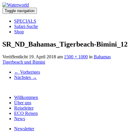
Toggle navigation
SPECIALS
Safari-Suche
Shop
SR_ND_Bahamas_Tigerbeach-Bimini_12
Veröffentlicht
19. April 2018
am
1500 × 1000
in
Bahamas
Tigerbeach und Bimini
←
Vorheriges
Nächstes
→
Willkommen
Über uns
Reiseleiter
ECO Reisen
News
Newsletter