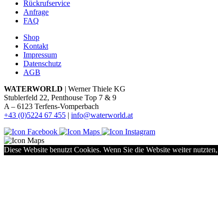
Rückrufservice
Anfrage
FAQ
Shop
Kontakt
Impressum
Datenschutz
AGB
WATERWORLD
| Werner Thiele KG
Stublerfeld 22, Penthouse Top 7 & 9
A – 6123 Terfens-Vomperbach
+43 (0)5224 67 455
|
info@waterworld.at
Diese Website benutzt Cookies. Wenn Sie die Website weiter nutzten,