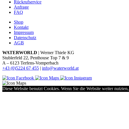
Rückrufservice
Anfrage
FAQ
Shop
Kontakt
Impressum
Datenschutz
AGB
WATERWORLD
| Werner Thiele KG
Stublerfeld 22, Penthouse Top 7 & 9
A – 6123 Terfens-Vomperbach
+43 (0)5224 67 455
|
info@waterworld.at
Diese Website benutzt Cookies. Wenn Sie die Website weiter nutzten,