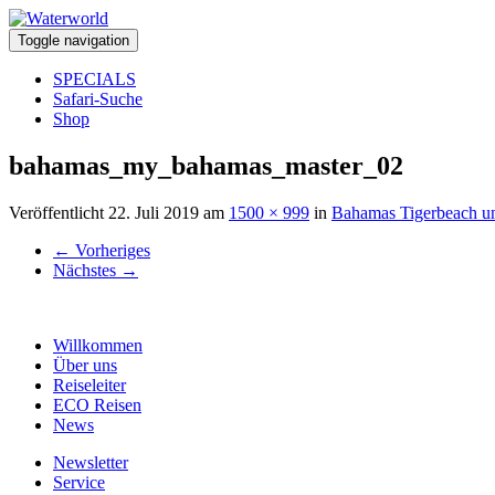
Toggle navigation
SPECIALS
Safari-Suche
Shop
bahamas_my_bahamas_master_02
Veröffentlicht
22. Juli 2019
am
1500 × 999
in
Bahamas Tigerbeach u
←
Vorheriges
Nächstes
→
Willkommen
Über uns
Reiseleiter
ECO Reisen
News
Newsletter
Service