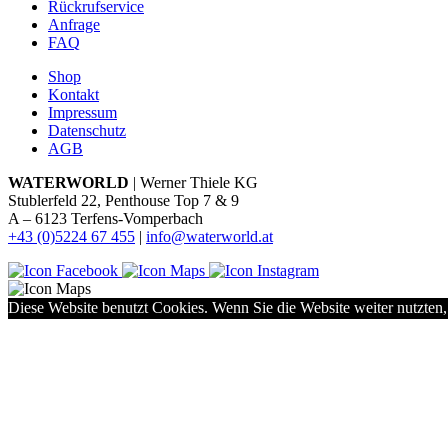
Rückrufservice
Anfrage
FAQ
Shop
Kontakt
Impressum
Datenschutz
AGB
WATERWORLD
| Werner Thiele KG
Stublerfeld 22, Penthouse Top 7 & 9
A – 6123 Terfens-Vomperbach
+43 (0)5224 67 455
|
info@waterworld.at
Diese Website benutzt Cookies. Wenn Sie die Website weiter nutzten,