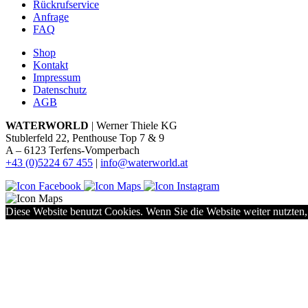
Rückrufservice
Anfrage
FAQ
Shop
Kontakt
Impressum
Datenschutz
AGB
WATERWORLD
| Werner Thiele KG
Stublerfeld 22, Penthouse Top 7 & 9
A – 6123 Terfens-Vomperbach
+43 (0)5224 67 455
|
info@waterworld.at
Diese Website benutzt Cookies. Wenn Sie die Website weiter nutzten,