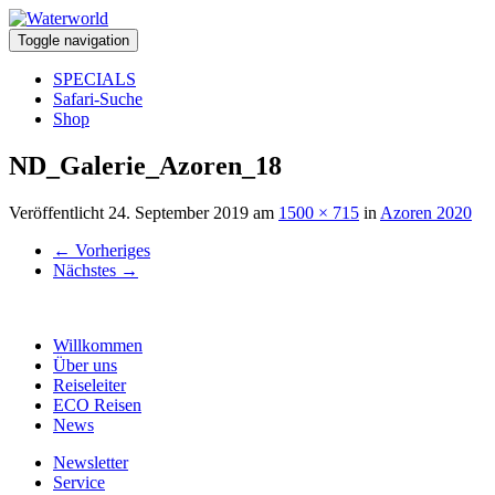
Toggle navigation
SPECIALS
Safari-Suche
Shop
ND_Galerie_Azoren_18
Veröffentlicht
24. September 2019
am
1500 × 715
in
Azoren 2020
←
Vorheriges
Nächstes
→
Willkommen
Über uns
Reiseleiter
ECO Reisen
News
Newsletter
Service