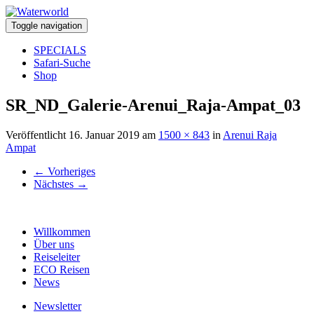
Toggle navigation
SPECIALS
Safari-Suche
Shop
SR_ND_Galerie-Arenui_Raja-Ampat_03
Veröffentlicht
16. Januar 2019
am
1500 × 843
in
Arenui Raja
Ampat
←
Vorheriges
Nächstes
→
Willkommen
Über uns
Reiseleiter
ECO Reisen
News
Newsletter