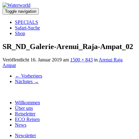
Toggle navigation
SPECIALS
Safari-Suche
Shop
SR_ND_Galerie-Arenui_Raja-Ampat_02
Veröffentlicht
16. Januar 2019
am
1500 × 843
in
Arenui Raja
Ampat
←
Vorheriges
Nächstes
→
Willkommen
Über uns
Reiseleiter
ECO Reisen
News
Newsletter