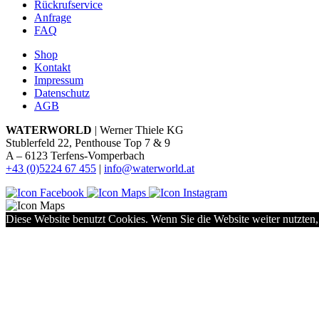
Rückrufservice
Anfrage
FAQ
Shop
Kontakt
Impressum
Datenschutz
AGB
WATERWORLD
| Werner Thiele KG
Stublerfeld 22, Penthouse Top 7 & 9
A – 6123 Terfens-Vomperbach
+43 (0)5224 67 455
|
info@waterworld.at
Diese Website benutzt Cookies. Wenn Sie die Website weiter nutzten,