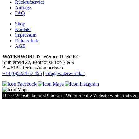
Rückrufservice
Anfrage
FAQ
Shop
Kontakt
Impressum
Datenschutz
AGB
WATERWORLD
| Werner Thiele KG
Stublerfeld 22, Penthouse Top 7 & 9
A – 6123 Terfens-Vomperbach
+43 (0)5224 67 455
|
info@waterworld.at
Diese Website benutzt Cookies. Wenn Sie die Website weiter nutzten,