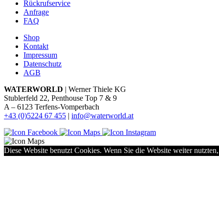
Rückrufservice
Anfrage
FAQ
Shop
Kontakt
Impressum
Datenschutz
AGB
WATERWORLD
| Werner Thiele KG
Stublerfeld 22, Penthouse Top 7 & 9
A – 6123 Terfens-Vomperbach
+43 (0)5224 67 455
|
info@waterworld.at
Diese Website benutzt Cookies. Wenn Sie die Website weiter nutzten,