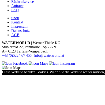
Rückrufservice
Anfrage
FAQ
Shop
Kontakt
Impressum
Datenschutz
AGB
WATERWORLD
| Werner Thiele KG
Stublerfeld 22, Penthouse Top 7 & 9
A – 6123 Terfens-Vomperbach
+43 (0)5224 67 455
|
info@waterworld.at
Diese Website benutzt Cookies. Wenn Sie die Website weiter nutzten,