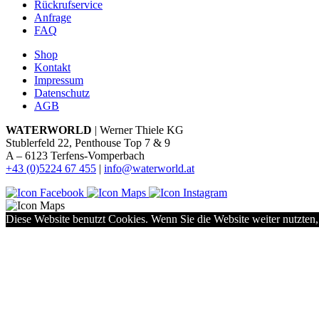
Rückrufservice
Anfrage
FAQ
Shop
Kontakt
Impressum
Datenschutz
AGB
WATERWORLD
| Werner Thiele KG
Stublerfeld 22, Penthouse Top 7 & 9
A – 6123 Terfens-Vomperbach
+43 (0)5224 67 455
|
info@waterworld.at
Diese Website benutzt Cookies. Wenn Sie die Website weiter nutzten,