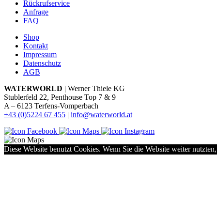
Rückrufservice
Anfrage
FAQ
Shop
Kontakt
Impressum
Datenschutz
AGB
WATERWORLD
| Werner Thiele KG
Stublerfeld 22, Penthouse Top 7 & 9
A – 6123 Terfens-Vomperbach
+43 (0)5224 67 455
|
info@waterworld.at
Diese Website benutzt Cookies. Wenn Sie die Website weiter nutzten,