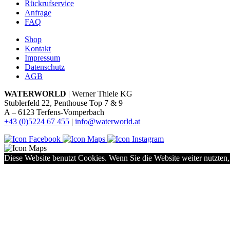
Rückrufservice
Anfrage
FAQ
Shop
Kontakt
Impressum
Datenschutz
AGB
WATERWORLD
| Werner Thiele KG
Stublerfeld 22, Penthouse Top 7 & 9
A – 6123 Terfens-Vomperbach
+43 (0)5224 67 455
|
info@waterworld.at
Diese Website benutzt Cookies. Wenn Sie die Website weiter nutzten,