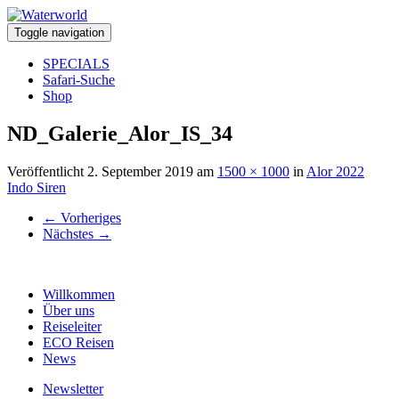
Toggle navigation
SPECIALS
Safari-Suche
Shop
ND_Galerie_Alor_IS_34
Veröffentlicht
2. September 2019
am
1500 × 1000
in
Alor 2022
Indo Siren
←
Vorheriges
Nächstes
→
Willkommen
Über uns
Reiseleiter
ECO Reisen
News
Newsletter