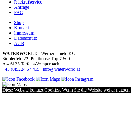
Rückrufservice
Anfrage
FAQ
Shop
Kontakt
Impressum
Datenschutz
AGB
WATERWORLD
| Werner Thiele KG
Stublerfeld 22, Penthouse Top 7 & 9
A – 6123 Terfens-Vomperbach
+43 (0)5224 67 455
|
info@waterworld.at
Diese Website benutzt Cookies. Wenn Sie die Website weiter nutzten,