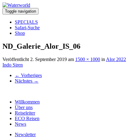
Toggle navigation
SPECIALS
Safari-Suche
Shop
ND_Galerie_Alor_IS_06
Veröffentlicht
2. September 2019
am
1500 × 1000
in
Alor 2022
Indo Siren
←
Vorheriges
Nächstes
→
Willkommen
Über uns
Reiseleiter
ECO Reisen
News
Newsletter