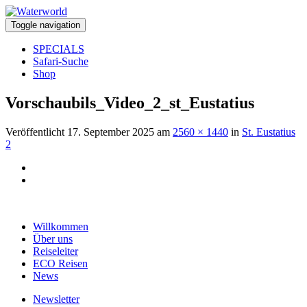
Toggle navigation
SPECIALS
Safari-Suche
Shop
Vorschaubils_Video_2_st_Eustatius
Veröffentlicht
17. September 2025
am
2560 × 1440
in
St. Eustatius
2
Willkommen
Über uns
Reiseleiter
ECO Reisen
News
Newsletter