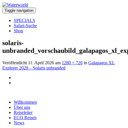
Toggle navigation
SPECIALS
Safari-Suche
Shop
solaris-
unbranded_vorschaubild_galapagos_xl_ex
Veröffentlicht
11. April 2026
am
1280 × 720
in
Galapagos XL
Explorer 2028 – Solaris unbranded
Willkommen
Über uns
Reiseleiter
ECO Reisen
News