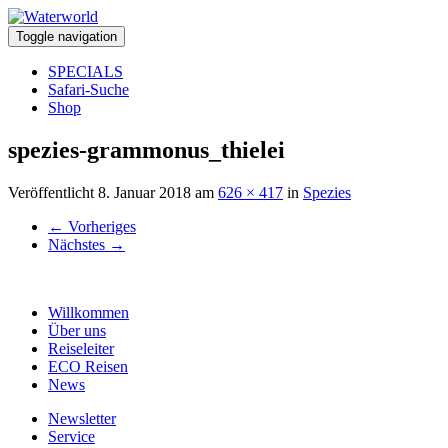
Toggle navigation
SPECIALS
Safari-Suche
Shop
spezies-grammonus_thielei
Veröffentlicht
8. Januar 2018
am
626 × 417
in
Spezies
←
Vorheriges
Nächstes
→
Willkommen
Über uns
Reiseleiter
ECO Reisen
News
Newsletter
Service