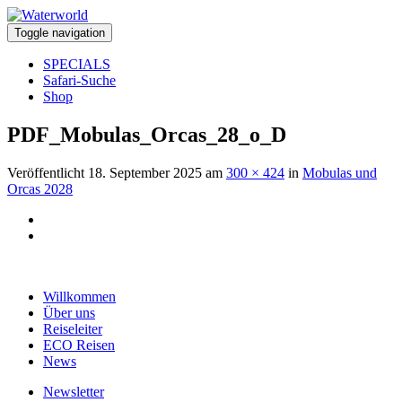
Toggle navigation
SPECIALS
Safari-Suche
Shop
PDF_Mobulas_Orcas_28_o_D
Veröffentlicht
18. September 2025
am
300 × 424
in
Mobulas und
Orcas 2028
Willkommen
Über uns
Reiseleiter
ECO Reisen
News
Newsletter