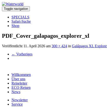
Toggle navigation
SPECIALS
Safari-Suche
Shop
PDF_Cover_galapagos_explorer_xl
Veröffentlicht
11. April 2026
am
300 × 424
in
Galápagos XL Explore
←
Vorheriges
Willkommen
Über uns
Reiseleiter
ECO Reisen
News
Newsletter
Service