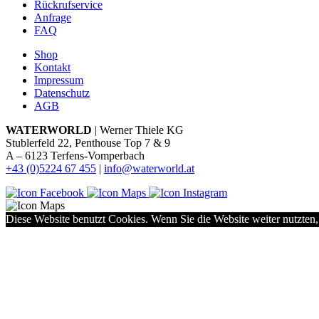
Rückrufservice
Anfrage
FAQ
Shop
Kontakt
Impressum
Datenschutz
AGB
WATERWORLD
| Werner Thiele KG
Stublerfeld 22, Penthouse Top 7 & 9
A – 6123 Terfens-Vomperbach
+43 (0)5224 67 455
|
info@waterworld.at
Diese Website benutzt Cookies. Wenn Sie die Website weiter nutzten,