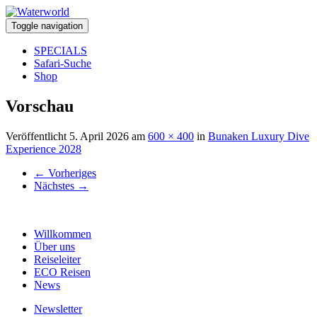
Toggle navigation
SPECIALS
Safari-Suche
Shop
Vorschau
Veröffentlicht
5. April 2026
am
600 × 400
in
Bunaken Luxury Dive
Experience 2028
←
Vorheriges
Nächstes
→
Willkommen
Über uns
Reiseleiter
ECO Reisen
News
Newsletter