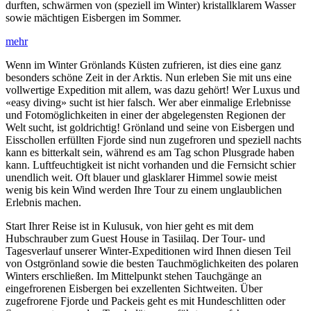
durften, schwärmen von (speziell im Winter) kristallklarem Wasser
sowie mächtigen Eisbergen im Sommer.
Wenn im Winter Grönlands Küsten zufrieren, ist dies eine ganz
besonders schöne Zeit in der Arktis. Nun erleben Sie mit uns eine
vollwertige Expedition mit allem, was dazu gehört! Wer Luxus und
«easy diving» sucht ist hier falsch. Wer aber einmalige Erlebnisse
und Fotomöglichkeiten in einer der abgelegensten Regionen der
Welt sucht, ist goldrichtig! Grönland und seine von Eisbergen und
Eisschollen erfüllten Fjorde sind nun zugefroren und speziell nachts
kann es bitterkalt sein, während es am Tag schon Plusgrade haben
kann. Luftfeuchtigkeit ist nicht vorhanden und die Fernsicht schier
unendlich weit. Oft blauer und glasklarer Himmel sowie meist
wenig bis kein Wind werden Ihre Tour zu einem unglaublichen
Erlebnis machen.
Start Ihrer Reise ist in Kulusuk, von hier geht es mit dem
Hubschrauber zum Guest House in Tasiilaq. Der Tour- und
Tagesverlauf unserer Winter-Expeditionen wird Ihnen diesen Teil
von Ostgrönland sowie die besten Tauchmöglichkeiten des polaren
Winters erschließen. Im Mittelpunkt stehen Tauchgänge an
eingefrorenen Eisbergen bei exzellenten Sichtweiten. Über
zugefrorene Fjorde und Packeis geht es mit Hundeschlitten oder