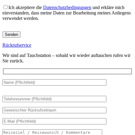
Ich akzeptiere die
Datenschutzbedingungen
und erkläre mich
einverstanden, dass meine Daten zur Bearbeitung meines Anliegens
verwendet werden.
Bitte
lasse
dieses
Rückrufservice
Feld
leer.
Wir sind auf Tauchstation – sobald wir wieder auftauchen rufen wir
Sie zurück.
Bitte
lasse
dieses
Feld
leer.