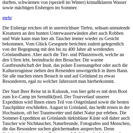
durften, schwärmen von (speziell im Winter) kristallklarem Wasser
sowie mächtigen Eisbergen im Sommer.
Die Eisberge reichen oft in unerreichbare Tiefen, seltsam anmutende
Kreaturen an den bunten Unterwasserwänden aber auch Robben
und Wale kann man hier als Taucher immer wieder zu Gesicht
bekommen. Vom Glück Gesegnete berichten zudem gelegentlich
von der Begegnung mit den bis zu 400 Jahre alt werdenden
Grönlandhaien. Aber auch die Tier- und Pflanzenwelt, welche an
den Ufern lebt, beeindruckt den Besucher. Die warme
Gastfreundschaft der Inuit, das polare Essensangebot oder auch die
Kulturzeugnisse ziehen den Reisenden unweigerlich in ihren Bann.
Sie alle machen einen Besuch in und auf Grönland zu etwas
Besonderem, egal zu welcher Jahreszeit man hierherkommt.
Der Start Ihrer Reise ist in Kulusuk, von hier geht es mit dem Boot
zum Ice-Camp im Sermilikfjord. Der Tourverlauf unserer
Expedition wird Ihnen einen Teil von Ostgrönland sowie die besten
Tauchplätze erschließen. August in Grönland, das heißt reisen in der
Hochsaison, oft bei Traumwetter und dabei Natur pur erleben. Die
Sommer-Expedition an Grönlands türkisblaue Küste soll daher auch
Taucher wie Nichttaucher, Naturfreunde, Fotografen und Menschen,
die das Besondere suchen gleichermaßen ansprechen. Denn