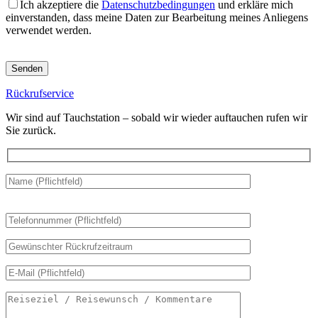
Ich akzeptiere die
Datenschutzbedingungen
und erkläre mich
einverstanden, dass meine Daten zur Bearbeitung meines Anliegens
verwendet werden.
Bitte
lasse
dieses
Rückrufservice
Feld
leer.
Wir sind auf Tauchstation – sobald wir wieder auftauchen rufen wir
Sie zurück.
Bitte
lasse
dieses
Feld
leer.