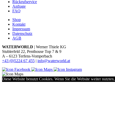
Rückrufservice
Anfrage
FAQ
Shop
Kontakt
Impressum
Datenschutz
AGB
WATERWORLD
| Werner Thiele KG
Stublerfeld 22, Penthouse Top 7 & 9
A – 6123 Terfens-Vomperbach
+43 (0)5224 67 455
|
info@waterworld.at
Diese Website benutzt Cookies. Wenn Sie die Website weiter nutzten,