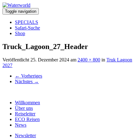
Toggle navigation
SPECIALS
Safari-Suche
Shop
Truck_Lagoon_27_Header
Veröffentlicht
25. Dezember 2024
am
2400 × 800
in
Truk Lagoon
2027
←
Vorheriges
Nächstes
→
Willkommen
Über uns
Reiseleiter
ECO Reisen
News
Newsletter