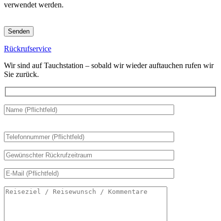
verwendet werden.
Bitte
lasse
dieses
Rückrufservice
Feld
leer.
Wir sind auf Tauchstation – sobald wir wieder auftauchen rufen wir
Sie zurück.
Bitte
lasse
dieses
Feld
leer.