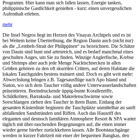
Programm. Hier kann man sich fallen lassen, Energie tanken,
philippinische Gastlichkeit genießen - kurz: einen unvergesslichen
Aufenthalt erleben.
Die Insel Negros liegt im Herzen des Visayas Archipels und es ist
bei Weitem keine Übertreibung, die Region Dauin auch (nicht nur)
als die „Lembeh-Strait der Philippinen“ zu bezeichnen. Die Schätze
von Dauin sind bunt und artenreich, und es bedarf manchmal eines
geschulten Auges, um Sie zu finden. Winzige Anglerfische, Krebse
und Shrimps aber auch jede Menge Nacktschnecken in allen
Größen gehören zu den oft skurrilen Critters, auf deren Habitate die
lokalen Tauchguides bestens trainiert sind. Doch es gibt weit mehr:
Abwechslung bringen z.B. Tagesausflüge nach Apo Island und
Siaton, wo sich dem Taucher völlig andere Unterwasserlandschaften
präsentieren. Beeindruckende üppig-bunte Korallenriffe,
Schildkröten, Barrakuda- und Makrelenschwärme sowie
Seeschlangen ziehen den Taucher in ihren Bann. Entlang der
gesamten Küstenlinie beginnen die Tauchplätze unmittelbar an sanft
abfallenden Sandstränden und Riffen. Auch das Hausriff des
eleganten und dennoch familiären Atmosphere Resort & SPA wartet
täglich mit über-raschenden Begegnungen auf, die einen immer
wieder gerne hierher zurückkehren lassen. Alle Bootstauchgänge
werden in kurzer Fahrtzeit mit einer der bequemen Bangkas, den