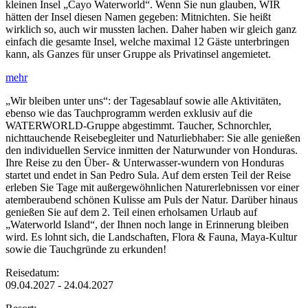
kleinen Insel „Cayo Waterworld“. Wenn Sie nun glauben, WIR
hätten der Insel diesen Namen gegeben: Mitnichten. Sie heißt
wirklich so, auch wir mussten lachen. Daher haben wir gleich ganz
einfach die gesamte Insel, welche maximal 12 Gäste unterbringen
kann, als Ganzes für unser Gruppe als Privatinsel angemietet.
„Wir bleiben unter uns“: der Tagesablauf sowie alle Aktivitäten,
ebenso wie das Tauchprogramm werden exklusiv auf die
WATERWORLD-Gruppe abgestimmt. Taucher, Schnorchler,
nichttauchende Reisebegleiter und Naturliebhaber: Sie alle genießen
den individuellen Service inmitten der Naturwunder von Honduras.
Ihre Reise zu den Über- & Unterwasser-wundern von Honduras
startet und endet in San Pedro Sula. Auf dem ersten Teil der Reise
erleben Sie Tage mit außergewöhnlichen Naturerlebnissen vor einer
atemberaubend schönen Kulisse am Puls der Natur. Darüber hinaus
genießen Sie auf dem 2. Teil einen erholsamen Urlaub auf
„Waterworld Island“, der Ihnen noch lange in Erinnerung bleiben
wird. Es lohnt sich, die Landschaften, Flora & Fauna, Maya-Kultur
sowie die Tauchgründe zu erkunden!
Reisedatum:
09.04.2027 - 24.04.2027