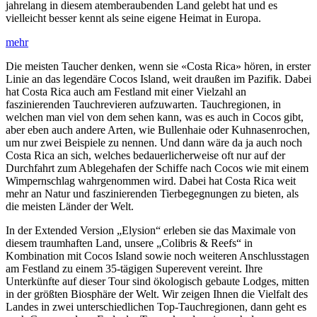
jahrelang in diesem atemberaubenden Land gelebt hat und es
vielleicht besser kennt als seine eigene Heimat in Europa.
Die meisten Taucher denken, wenn sie «Costa Rica» hören, in erster
Linie an das legendäre Cocos Island, weit draußen im Pazifik. Dabei
hat Costa Rica auch am Festland mit einer Vielzahl an
faszinierenden Tauchrevieren aufzuwarten. Tauchregionen, in
welchen man viel von dem sehen kann, was es auch in Cocos gibt,
aber eben auch andere Arten, wie Bullenhaie oder Kuhnasenrochen,
um nur zwei Beispiele zu nennen. Und dann wäre da ja auch noch
Costa Rica an sich, welches bedauerlicherweise oft nur auf der
Durchfahrt zum Ablegehafen der Schiffe nach Cocos wie mit einem
Wimpernschlag wahrgenommen wird. Dabei hat Costa Rica weit
mehr an Natur und faszinierenden Tierbegegnungen zu bieten, als
die meisten Länder der Welt.
In der Extended Version „Elysion“ erleben sie das Maximale von
diesem traumhaften Land, unsere „Colibris & Reefs“ in
Kombination mit Cocos Island sowie noch weiteren Anschlusstagen
am Festland zu einem 35-tägigen Superevent vereint. Ihre
Unterkünfte auf dieser Tour sind ökologisch gebaute Lodges, mitten
in der größten Biosphäre der Welt. Wir zeigen Ihnen die Vielfalt des
Landes in zwei unterschiedlichen Top-Tauchregionen, dann geht es