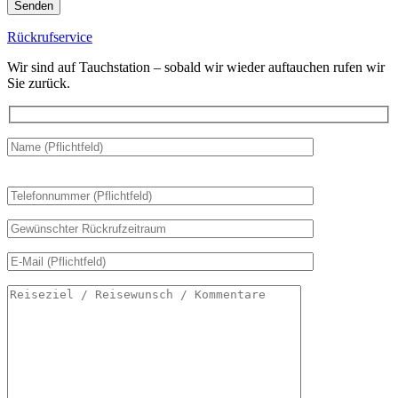
lasse
dieses
Rückrufservice
Feld
leer.
Wir sind auf Tauchstation – sobald wir wieder auftauchen rufen wir
Sie zurück.
Bitte
lasse
dieses
Feld
leer.