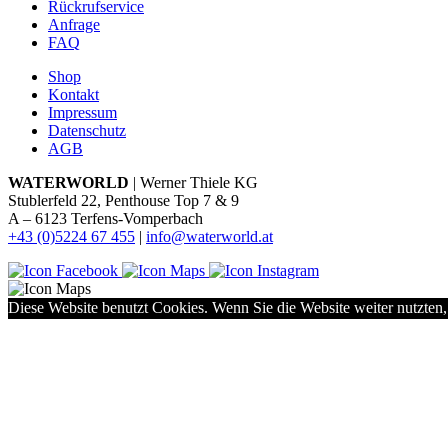
Rückrufservice
Anfrage
FAQ
Shop
Kontakt
Impressum
Datenschutz
AGB
WATERWORLD
| Werner Thiele KG
Stublerfeld 22, Penthouse Top 7 & 9
A – 6123 Terfens-Vomperbach
+43 (0)5224 67 455
|
info@waterworld.at
Diese Website benutzt Cookies. Wenn Sie die Website weiter nutzten,