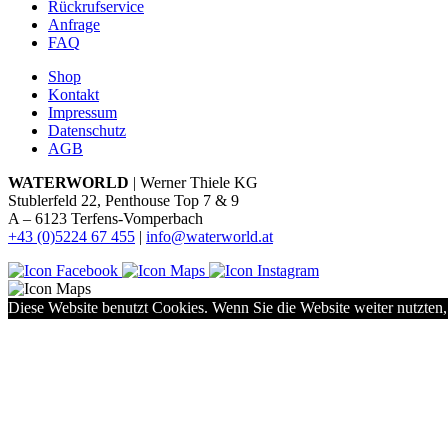
Rückrufservice
Anfrage
FAQ
Shop
Kontakt
Impressum
Datenschutz
AGB
WATERWORLD
| Werner Thiele KG
Stublerfeld 22, Penthouse Top 7 & 9
A – 6123 Terfens-Vomperbach
+43 (0)5224 67 455
|
info@waterworld.at
Diese Website benutzt Cookies. Wenn Sie die Website weiter nutzten,